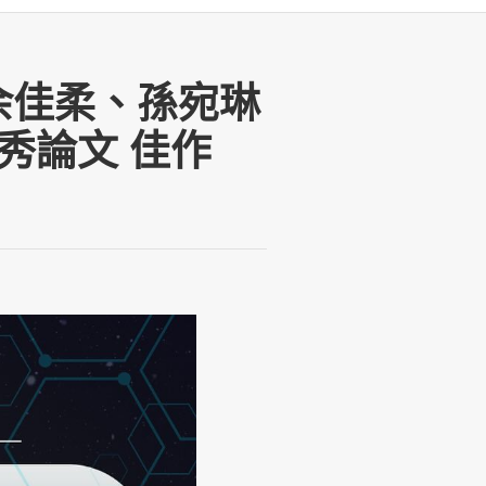
、余佳柔、孫宛琳
優秀論文 佳作