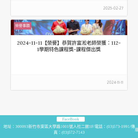
2025-02-27
榮譽事蹟
2024-11-11【榮譽】恭賀許富淞老師榮獲：112-
1學期特色課程獎-課程傑出獎
2024-11-11
FaceBook
地址：300093新竹市東區大學路1001號人社二館1F/電話：(03)573-1991/傳
版
真：(03)572-7143