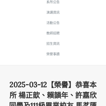
系所公告
演講資訊
活動公告
教師招聘
招生資訊
榮譽事蹟
2025-03-12【榮譽】恭喜本
所 楊正歆、賴韻年、許嘉欣
同學及111級畢業校友 馬茗匯