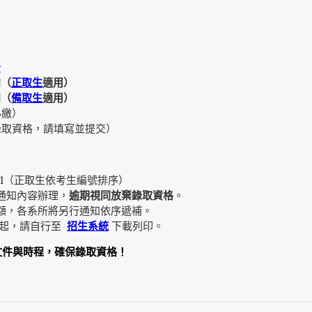
告
知（
正取生
適用）
知（
備取生
適用）
必繳）
錄取資格，請填寫並提交）
.4.1（正取生依考生編號排序）
通知內容辦理，
逾期視同放棄錄取資格
。
額，各系所將另行通知依序遞補。
.9 起，請自行至
招生系統
下載列印。
文件與時程，確保錄取資格！