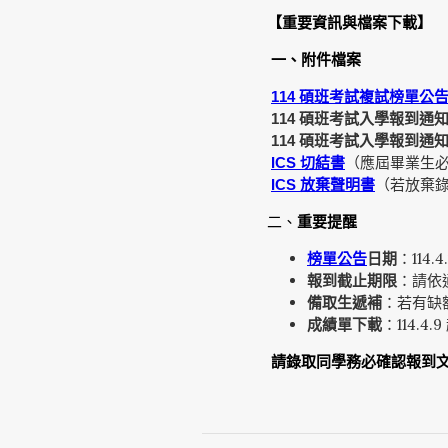
【重要資訊與檔案下載】
一、附件檔案
碩班考試複試榜單公
114
碩班考試入學報到通
114
碩班考試入學報到通
114
切結書
（應屆畢業生
ICS
放棄聲明書
（若放棄
ICS
二、
重要提醒
榜單公告
日期
：114
報到截止期限
：請依
備取生遞補
：若有缺
成績單下載
：114.4
請錄取同學務必確認報到