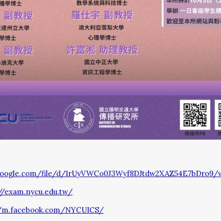
e.google.com/file/d/1rUyVWCo0J3Wyf8DJtdw2XAZ54E7bDro9/v
://exam.nycu.edu.tw/
//m.facebook.com/NYCUICS/