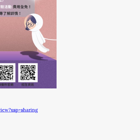
iew?usp=sharing