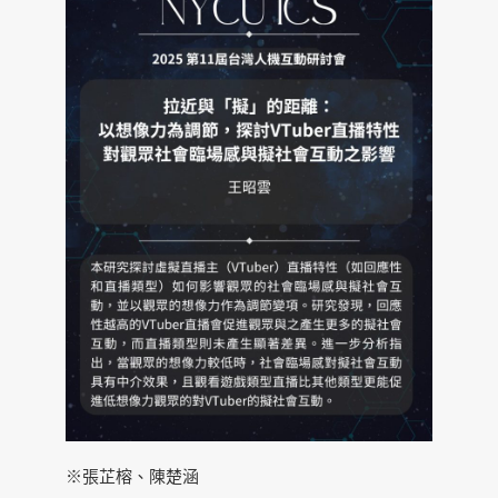
※張芷榕、陳楚涵