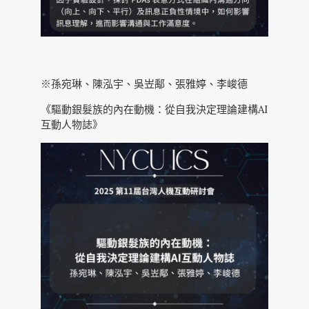
※孫宛琳、陳泓宇、吳岦鄅、張雅婷、李峻德
《驅動銀髮族的內在動機：從自我決定理論建構AI
互動人物誌》