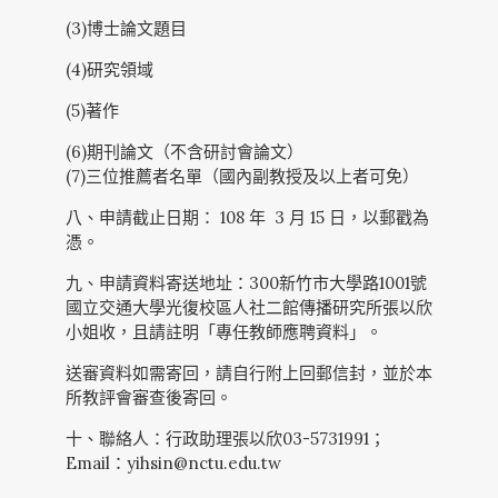
(3)博士論文題目
(4)研究領域
(5)著作
(6)期刊論文（不含研討會論文）
(7)三位推薦者名單（國內副教授及以上者可免）
八、申請截止日期： 108 年 3 月 15 日，以郵戳為
憑。
九、申請資料寄送地址：300新竹市大學路1001號
國立交通大學光復校區人社二館傳播研究所張以欣
小姐收，且請註明「專任教師應聘資料」。
送審資料如需寄回，請自行附上回郵信封，並於本
所教評會審查後寄回。
十、聯絡人：行政助理張以欣03-5731991；
Email：yihsin@nctu.edu.tw