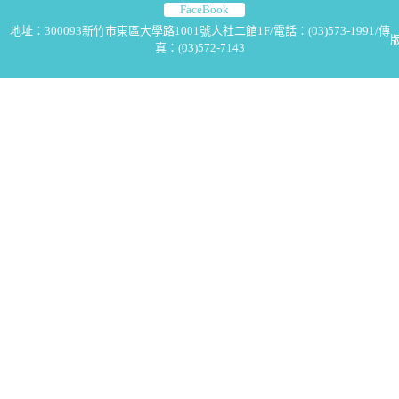
FaceBook
地址：300093新竹市東區大學路1001號人社二館1F/電話：(03)573-1991/傳
版
真：(03)572-7143
2025-12-08
2025-12-05【演講】傳播科技講座—踏入生成
式藝術的詩性世界：演算法如何演繹生命與情感
2025-12-03