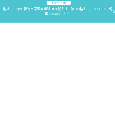
FaceBook
地址：300093新竹市東區大學路1001號人社二館1F/電話：(03)573-1991/傳
版
真：(03)572-7143
2025-12-08
2025-12-05【演講】傳播科技講座—踏入生成
式藝術的詩性世界：演算法如何演繹生命與情感
2025-12-03