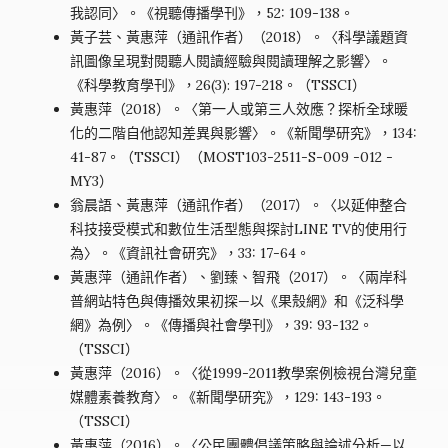
我認同〉。《視聽傳播學刊》，52: 109-138。
黃子芸、黃惠萍（通訊作者）（2018）。〈科學議題資
訊圖像呈現對閱聽人閱讀經驗與閱讀理解之影響〉。
《科學教育學刊》，26(3): 197-218。（TSSCI）
黃惠萍（2018）。〈第一人或第三人效應？探析全球暖
化的二階自他認知差異與影響〉。《新聞學研究》，134:
41-87。（TSSCI）（MOST103-2511-S-009 -012 -
MY3）
翁晨語、黃惠萍（通訊作者）（2017）。〈以延伸整合
科技接受模式和數位生活型態與探討LINE TV的使用行
為〉。《資訊社會研究》，33: 17-64。
黃惠萍（通訊作者）、劉臻、智飛（2017）。〈兩岸科
普網站特色與傳播效果初探—以《果殼網》和《泛科學
網》為例〉。《傳播與社會學刊》，39: 93-132。
（TSSCI）
黃惠萍（2016）。〈從1999-2011教學案例檢視台灣兒童
媒體素養教育〉。《新聞學研究》，129: 143-193。
（TSSCI）
黃惠萍（2016）。〈公民團體倡議策略與論述分析—以