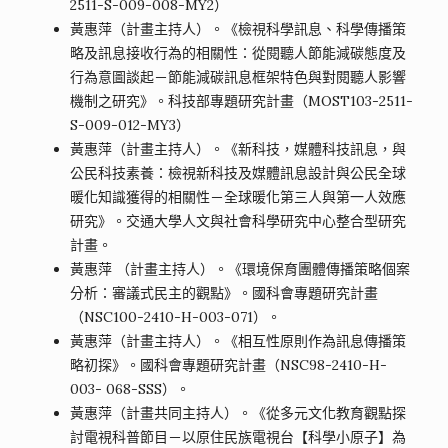
2511-S-009-008-MY2）
黃惠萍（計畫主持人）。《檢視科學訊息、科學傳播策
略及訊息接收行為的相關性：從閱聽人節能減碳態度及
行為意圖談起－節能減碳訊息框架特色與對閱聽人影響
機制之研究》。科技部專題研究計畫（MOST103-2511-
S-009-012-MY3）
黃惠萍（計畫主持人）。《新科技，媒體科技訊息，與
公民科技素養：檢視新科技及媒體訊息設計與公民全球
暖化知識獲得的相關性－全球暖化第三人與第一人效應
研究》。交通大學人文與社會科學研究中心整合型研究
計畫。
黃惠萍 （計畫主持人）。《環境保育團體傳播策略個案
分析：審議式民主的觀點》。國科會專題研究計畫
（NSC100-2410-H-003-071）。
黃惠萍（計畫主持人）。《相互性原則作為訊息傳播策
略初探》。國科會專題研究計畫（NSC98-2410-H-
003- 068-SSS）。
黃惠萍（計畫共同主持人）。《從多元文化教育觀點探
討電視科普節目－以原住民族電視台【科學小原子】為