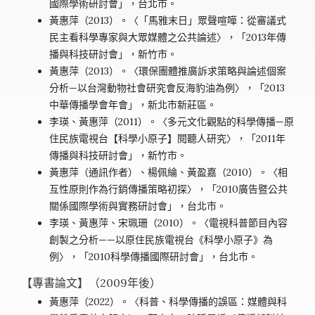
國際學術研討會」，台北市。
黃惠萍（2013）。〈「馬雅末日」眾聲喧嘩：從審議式
民主看科學專家與大眾媒體之公共論述〉，「2013年傳
播與科技研討會」，新竹市。
黃惠萍（2013）。〈環保團體推廣訴求策略與論述個案
分析—以台灣動物社會研究會反海豹油為例〉，「2013
中華傳播學會年會」，新北市新莊區。
李瑛、黃惠萍（2011）。〈多元文化觀點的科學傳播—原
住民族電視台【科學小原子】閱聽人研究〉，「2011年
傳播與科技研討會」，新竹市。
黃惠萍（通訊作者）、楊佩綸、黃盈嘉（2010）。〈相
互性原則作為行銷傳播策略初探〉，「2010廣告暨公共
關係國際學術與實務研討會」，台北市。
李瑛、黃惠萍、宋珮珊（2010）。〈電視科普節目內容
創製之分析——以原住民族電視台《科學小原子》為
例〉，「2010科學傳播國際研討會」，台北市。
【專書論文】（2009年後）
黃惠萍（2022）。〈科普、科學傳播的誤區：媒體與科