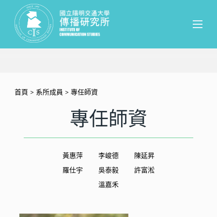
首頁
>
系所成員
> 專任師資
專任師資
黃惠萍
李峻德
陳延昇
羅仕宇
吳泰毅
許富淞
溫嘉禾