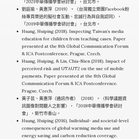
「2021中華傳播學會研討會」，台北市。
劉庭瑜、黃惠萍（2019）。〈台灣獨立樂團Facebook粉
絲專頁樂迷的擬社會互動、忠誠行為與自我認同〉，
「2019中華傳播學會研討會」，台北市。
Huang, Huiping (2018). Inspecting Taiwan’s media
education for children from teaching cases. Paper
presented at the 8th Global Communication Forum
& ICA Postconference, Prague, Czech.
Huang, Huiping, & Lin, Chia-Nien (2018). Impact of
perceived risk and UTAUT2 on the use of mobile
payments. Paper presented at the 8th Global
Communication Forum & ICA Postconference.
Prague, Czech.
黃子芸、黃惠萍（通訊作者）（2018）。〈科學議題資
訊圖像對閱聽人之影響〉，「2018中華傳播學會研討
會」，新竹市香山。
Huang, Huiping (2016). Individual- and societal-level
consequences of global warming media use and
energy saving and carbon reduction coverage.