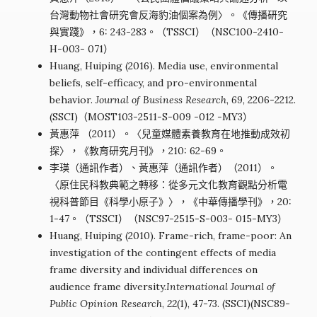
台灣動物社會研究會反海豹油個案為例〉。《傳播研究
與實踐》，6: 243-283。（TSSCI）（NSC100-2410-
H-003- 071）
Huang, Huiping (2016). Media use, environmental
beliefs, self-efficacy, and pro-environmental
behavior.
Journal of Business Research
,
69
, 2206-2212.
(SSCI)（MOST103-2511-S-009 -012 -MY3）
黃惠萍 （2011）。〈兒童媒體素養教育在地推動成效初
探〉，《教育研究月刊》，210: 62-69。
李瑛（通訊作者）、黃惠萍（通訊作者）（2011）。
〈原住民科教典範之轉移：從多元文化教育觀點分析電
視科普節目《科學小原子》〉，《中華傳播學刊》，20:
1-47。（TSSCI）（NSC97-2515-S-003- 015-MY3）
Huang, Huiping (2010). Frame-rich, frame-poor: An
investigation of the contingent effects of media
frame diversity and individual differences on
audience frame diversity.
International Journal of
Public Opinion Research
,
22
(1), 47-73. (SSCI)(NSC89-