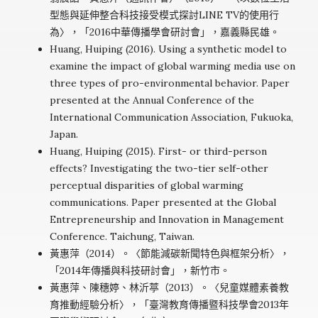
型態與延伸整合科技接受模式探討LINE TV的使用行
為〉，「2016中華傳播學會研討會」，嘉義縣民雄。
Huang, Huiping (2016). Using a synthetic model to
examine the impact of global warming media use on
three types of pro-environmental behavior. Paper
presented at the Annual Conference of the
International Communication Association, Fukuoka,
Japan.
Huang, Huiping (2015). First- or third-person
effects? Investigating the two-tier self-other
perceptual disparities of global warming
communications. Paper presented at the Global
Entrepreneurship and Innovation in Management
Conference. Taichung, Taiwan.
黃惠萍（2014）。〈節能減碳新聞特色與框架分析〉，
「2014年傳播與科技研討會」，新竹市。
黃惠萍、陳穗婷、林沂葶（2013）。〈兒童媒體素養教
育推動經驗分析〉，「臺灣教育傳播暨科技學會2013年