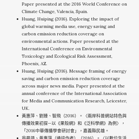
Paper presented at the 2016 World Conference on
Climate Change, Valencia, Spain.
Huang, Huiping (2016). Exploring the impact of
global warming media use, energy saving and
carbon emission reduction coverage on
environmental actions. Paper presented at the
International Conference on Environmental
Toxicology and Ecological Risk Assessment,
Phoenix, AZ.
Huang, Huiping (2016). Message framing of energy
saving and carbon emission reduction coverage
across major news media. Paper presented at the
annual conference of the International Association
for Media and Communication Research, Leicester,
UK.
黃惠萍、劉臻、智飛（2016）。〈兩岸科普網站特色與
傳播效果初探—以《果殼網》和《泛科學網》為例〉，
「2016中華傳播學會研討會」，嘉義縣民雄。
翁晨語、黃惠萍（通訊作者）（2016）。〈以數位生活